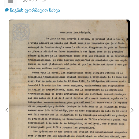
ᲤᲐᲘᲚᲘ
19
წიგნის ფორმატით ნახვა
ᲤᲐᲘᲚᲘ
20