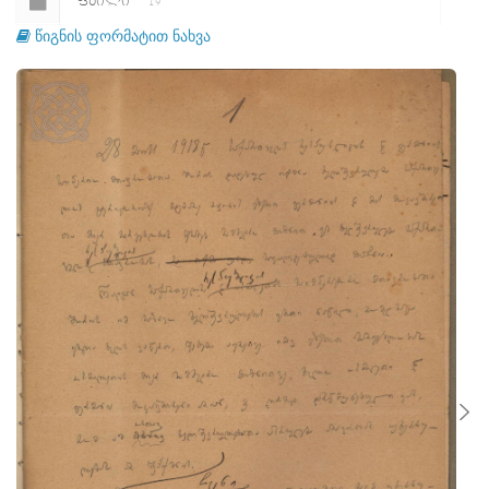
ᲤᲐᲘᲚᲘ
19
წიგნის ფორმატით ნახვა
ᲤᲐᲘᲚᲘ
20