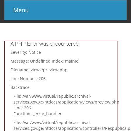
Menu
მთავარი
პროექტის შესახებ
A PHP Error was encountered
Severity: Notice
სხვა კატალოგები
Message: Undefined index: mainIo
კონტაქტი
Filename: views/preview.php
Line Number: 206
Backtrace:
File: /var/www/virtual/republic.archival-
services.gov.ge/htdocs/application/views/preview.php
Line: 206
Function: _error_handler
File: /var/www/virtual/republic.archival-
services.gov.ge/htdocs/application/controllers/Respublica.