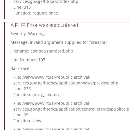
services.gov.ge/htdocs/index.php
Line: 315
Function: require_once
A PHP Error was encountered
Severity: Warning
Message: Invalid argument supplied for foreach()
Filename: compat/standard.php
Line Number: 107
Backtrace:
File: /var/www/virtual/republic.archival-
services.gov.ge/htdocs/application/views/preview.php
Line: 236
Function: array_column
File: /var/www/virtual/republic.archival-
services.gov.ge/htdocs/application/controllers/Respublica.
Line: 95
Function: view
File: /var/www/virtual/republic.archival-