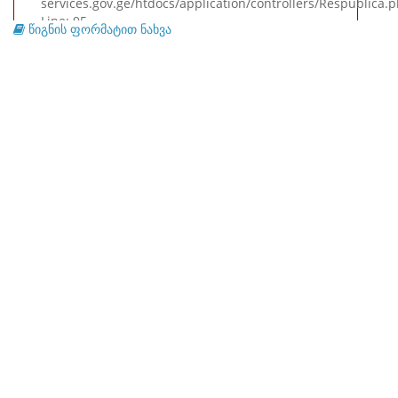
services.gov.ge/htdocs/application/controllers/Respublica.
Line: 95
წიგნის ფორმატით ნახვა
Function: view
File: /var/www/virtual/republic.archival-
services.gov.ge/htdocs/index.php
Line: 315
Function: require_once
A PHP Error was encountered
Severity: Warning
Message: Invalid argument supplied for foreach()
Filename: views/preview.php
Line Number: 214
Backtrace:
File: /var/www/virtual/republic.archival-
services.gov.ge/htdocs/application/views/preview.php
Line: 214
Function: _error_handler
File: /var/www/virtual/republic.archival-