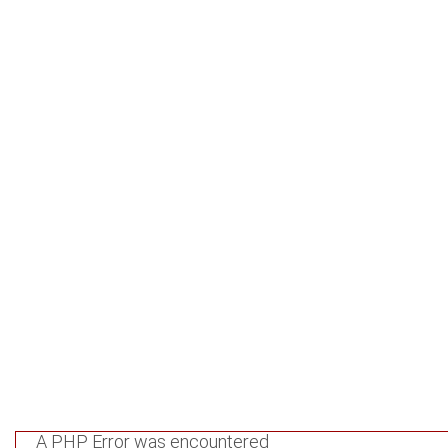
services.gov.ge/htdocs/application/controllers/Respublica.
Line: 95
Function: view
File: /var/www/virtual/republic.archival-
services.gov.ge/htdocs/index.php
Line: 315
Function: require_once
A PHP Error was encountered