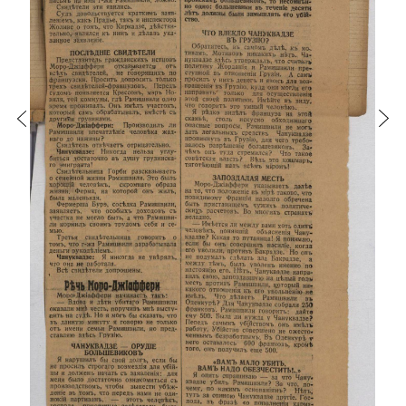
ᲤᲐᲘᲚᲘ
30
ᲤᲐᲘᲚᲘ
31
ᲤᲐᲘᲚᲘ
32
ᲤᲐᲘᲚᲘ
33
ᲤᲐᲘᲚᲘ
34