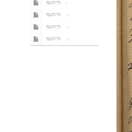
ᲤᲐᲘᲚᲘ
9
ᲤᲐᲘᲚᲘ
10
ᲤᲐᲘᲚᲘ
11
ᲤᲐᲘᲚᲘ
12