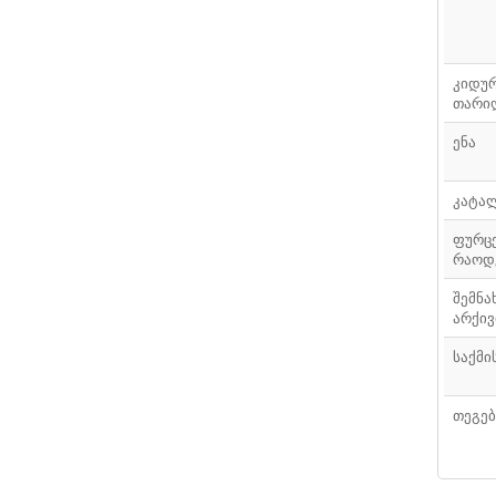
კიდუ
თარი
ენა
კატა
ფურც
რაოდ
შემნა
არქივ
საქმი
თეგებ