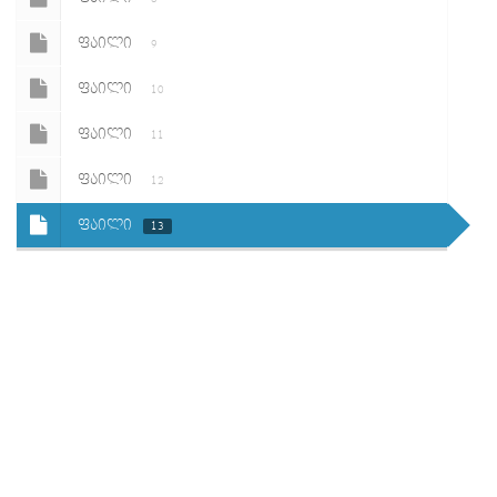
ᲤᲐᲘᲚᲘ
9
ᲤᲐᲘᲚᲘ
10
ᲤᲐᲘᲚᲘ
11
ᲤᲐᲘᲚᲘ
12
ᲤᲐᲘᲚᲘ
13