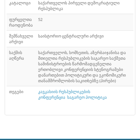
ᲤᲐᲘᲚᲘ
კატალოგი
საქართველოს პირველი დემოკრატიული
41
რესპუბლიკა
ᲤᲐᲘᲚᲘ
42
ფურცელთა
52
რაოდენობა
ᲤᲐᲘᲚᲘ
43
შემნახველი
საისტორიო ცენტრალური არქივი
ᲤᲐᲘᲚᲘ
არქივი
44
საქმის
საქართველოს, სომხეთის, აზერბაიჯანისა და
ᲤᲐᲘᲚᲘ
45
აღწერა
მთიელთა რესპუბლიკების საგარეო საქმეთა
სამინისტროების წარმომადგენელთა
ᲤᲐᲘᲚᲘ
46
ერთობლივი კონფერენციის სტენოგრამები
დანართებით პოლიტიკური და ეკონომიკური
ᲤᲐᲘᲚᲘ
47
თანამშრომლობის საკითხებზე (პირები)
თეგები
კავკასიის რესპუბლიკების
ᲤᲐᲘᲚᲘ
48
კონფერენცია
საგარეო პოლიტიკა
ᲤᲐᲘᲚᲘ
49
ᲤᲐᲘᲚᲘ
50
ᲤᲐᲘᲚᲘ
51