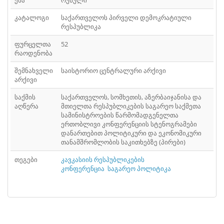
ენა
რუსული
ᲤᲐᲘᲚᲘ
41
კატალოგი
საქართველოს პირველი დემოკრატიული
ᲤᲐᲘᲚᲘ
42
რესპუბლიკა
ფურცელთა
52
ᲤᲐᲘᲚᲘ
43
რაოდენობა
ᲤᲐᲘᲚᲘ
44
შემნახველი
საისტორიო ცენტრალური არქივი
არქივი
ᲤᲐᲘᲚᲘ
45
საქმის
საქართველოს, სომხეთის, აზერბაიჯანისა და
აღწერა
მთიელთა რესპუბლიკების საგარეო საქმეთა
ᲤᲐᲘᲚᲘ
46
სამინისტროების წარმომადგენელთა
ერთობლივი კონფერენციის სტენოგრამები
ᲤᲐᲘᲚᲘ
47
დანართებით პოლიტიკური და ეკონომიკური
თანამშრომლობის საკითხებზე (პირები)
ᲤᲐᲘᲚᲘ
48
თეგები
კავკასიის რესპუბლიკების
ᲤᲐᲘᲚᲘ
კონფერენცია
საგარეო პოლიტიკა
49
ᲤᲐᲘᲚᲘ
50
ᲤᲐᲘᲚᲘ
51