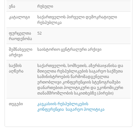
ᲤᲐᲘᲚᲘ
41
ენა
რუსული
ᲤᲐᲘᲚᲘ
42
კატალოგი
საქართველოს პირველი დემოკრატიული
რესპუბლიკა
ᲤᲐᲘᲚᲘ
43
ფურცელთა
52
რაოდენობა
ᲤᲐᲘᲚᲘ
44
შემნახველი
საისტორიო ცენტრალური არქივი
ᲤᲐᲘᲚᲘ
45
არქივი
ᲤᲐᲘᲚᲘ
საქმის
საქართველოს, სომხეთის, აზერბაიჯანისა და
46
აღწერა
მთიელთა რესპუბლიკების საგარეო საქმეთა
სამინისტროების წარმომადგენელთა
ᲤᲐᲘᲚᲘ
47
ერთობლივი კონფერენციის სტენოგრამები
დანართებით პოლიტიკური და ეკონომიკური
ᲤᲐᲘᲚᲘ
48
თანამშრომლობის საკითხებზე (პირები)
ᲤᲐᲘᲚᲘ
თეგები
კავკასიის რესპუბლიკების
49
კონფერენცია
საგარეო პოლიტიკა
ᲤᲐᲘᲚᲘ
50
ᲤᲐᲘᲚᲘ
51