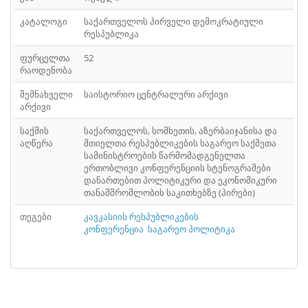
ᲤᲐᲘᲚᲘ
41
კატალოგი
საქართველოს პირველი დემოკრატიული
ᲤᲐᲘᲚᲘ
რესპუბლიკა
42
ფურცელთა
52
ᲤᲐᲘᲚᲘ
43
რაოდენობა
ᲤᲐᲘᲚᲘ
44
შემნახველი
საისტორიო ცენტრალური არქივი
არქივი
ᲤᲐᲘᲚᲘ
45
საქმის
საქართველოს, სომხეთის, აზერბაიჯანისა და
აღწერა
მთიელთა რესპუბლიკების საგარეო საქმეთა
ᲤᲐᲘᲚᲘ
46
სამინისტროების წარმომადგენელთა
ერთობლივი კონფერენციის სტენოგრამები
ᲤᲐᲘᲚᲘ
47
დანართებით პოლიტიკური და ეკონომიკური
თანამშრომლობის საკითხებზე (პირები)
ᲤᲐᲘᲚᲘ
48
თეგები
კავკასიის რესპუბლიკების
კონფერენცია
საგარეო პოლიტიკა
ᲤᲐᲘᲚᲘ
49
ᲤᲐᲘᲚᲘ
50
ᲤᲐᲘᲚᲘ
51