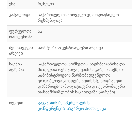
ᲤᲐᲘᲚᲘ
41
ენა
რუსული
კატალოგი
საქართველოს პირველი დემოკრატიული
ᲤᲐᲘᲚᲘ
42
რესპუბლიკა
ᲤᲐᲘᲚᲘ
43
ფურცელთა
52
რაოდენობა
ᲤᲐᲘᲚᲘ
44
შემნახველი
საისტორიო ცენტრალური არქივი
არქივი
ᲤᲐᲘᲚᲘ
45
საქმის
საქართველოს, სომხეთის, აზერბაიჯანისა და
ᲤᲐᲘᲚᲘ
46
აღწერა
მთიელთა რესპუბლიკების საგარეო საქმეთა
სამინისტროების წარმომადგენელთა
ᲤᲐᲘᲚᲘ
47
ერთობლივი კონფერენციის სტენოგრამები
დანართებით პოლიტიკური და ეკონომიკური
ᲤᲐᲘᲚᲘ
თანამშრომლობის საკითხებზე (პირები)
48
თეგები
კავკასიის რესპუბლიკების
ᲤᲐᲘᲚᲘ
49
კონფერენცია
საგარეო პოლიტიკა
ᲤᲐᲘᲚᲘ
50
ᲤᲐᲘᲚᲘ
51