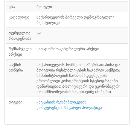
ᲤᲐᲘᲚᲘ
41
ენა
რუსული
ᲤᲐᲘᲚᲘ
42
კატალოგი
საქართველოს პირველი დემოკრატიული
რესპუბლიკა
ᲤᲐᲘᲚᲘ
43
ფურცელთა
52
რაოდენობა
ᲤᲐᲘᲚᲘ
44
შემნახველი
საისტორიო ცენტრალური არქივი
ᲤᲐᲘᲚᲘ
45
არქივი
ᲤᲐᲘᲚᲘ
საქმის
საქართველოს, სომხეთის, აზერბაიჯანისა და
46
აღწერა
მთიელთა რესპუბლიკების საგარეო საქმეთა
სამინისტროების წარმომადგენელთა
ᲤᲐᲘᲚᲘ
47
ერთობლივი კონფერენციის სტენოგრამები
დანართებით პოლიტიკური და ეკონომიკური
ᲤᲐᲘᲚᲘ
48
თანამშრომლობის საკითხებზე (პირები)
ᲤᲐᲘᲚᲘ
49
თეგები
კავკასიის რესპუბლიკების
კონფერენცია
საგარეო პოლიტიკა
ᲤᲐᲘᲚᲘ
50
ᲤᲐᲘᲚᲘ
51