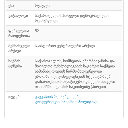
ᲤᲐᲘᲚᲘ
41
ენა
რუსული
ᲤᲐᲘᲚᲘ
42
კატალოგი
საქართველოს პირველი დემოკრატიული
რესპუბლიკა
ᲤᲐᲘᲚᲘ
43
ფურცელთა
52
რაოდენობა
ᲤᲐᲘᲚᲘ
44
შემნახველი
საისტორიო ცენტრალური არქივი
ᲤᲐᲘᲚᲘ
45
არქივი
საქმის
ᲤᲐᲘᲚᲘ
საქართველოს, სომხეთის, აზერბაიჯანისა და
46
აღწერა
მთიელთა რესპუბლიკების საგარეო საქმეთა
სამინისტროების წარმომადგენელთა
ᲤᲐᲘᲚᲘ
47
ერთობლივი კონფერენციის სტენოგრამები
დანართებით პოლიტიკური და ეკონომიკური
ᲤᲐᲘᲚᲘ
48
თანამშრომლობის საკითხებზე (პირები)
ᲤᲐᲘᲚᲘ
თეგები
კავკასიის რესპუბლიკების
49
კონფერენცია
საგარეო პოლიტიკა
ᲤᲐᲘᲚᲘ
50
ᲤᲐᲘᲚᲘ
51