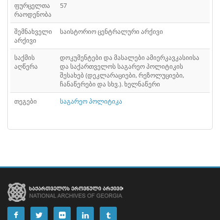
ᲤᲐᲘᲚᲘ
ფურცელთა
57
41
რაოდენობა
ᲤᲐᲘᲚᲘ
42
შემნახველი
საისტორიო ცენტრალური არქივი
არქივი
ᲤᲐᲘᲚᲘ
43
საქმის
დოკუმენტები და მასალები ამიერკავკასიისა
ᲤᲐᲘᲚᲘ
44
აღწერა
და საქართველოს საგარეო პოლიტიკის
შესახებ (დეკლარაციები, რეზოლუციები,
ჩანაწერები და სხვ.). ხელნაწერი
ᲤᲐᲘᲚᲘ
45
თეგები
საგარეო პოლიტიკა
ᲤᲐᲘᲚᲘ
46
ᲤᲐᲘᲚᲘ
47
ᲤᲐᲘᲚᲘ
48
ᲤᲐᲘᲚᲘ
49
ᲤᲐᲘᲚᲘ
50
ᲤᲐᲘᲚᲘ
51