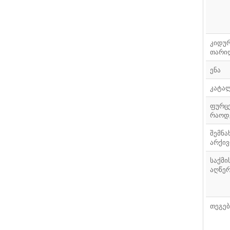
კიდუ
თარი
ენა
კატა
ფურც
რაოდ
შემნა
არქივ
საქმი
აღწე
თეგებ