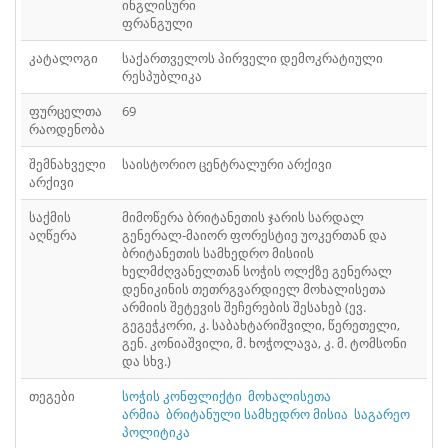
ინგლისური
ᲤᲐᲘᲚᲘ
42
ფრანგული
ᲤᲐᲘᲚᲘ
43
კატალოგი
საქართველოს პირველი დემოკრატიული
რესპუბლიკა
ᲤᲐᲘᲚᲘ
44
ფურცელთა
69
რაოდენობა
ᲤᲐᲘᲚᲘ
45
შემნახველი
საისტორიო ცენტრალური არქივი
ᲤᲐᲘᲚᲘ
46
არქივი
ᲤᲐᲘᲚᲘ
47
საქმის
მიმოწერა ბრიტანეთის ჯარის სარდალ
აღწერა
გენერალ-მაიორ ფორესტიე უოკერთან და
ბრიტანეთის სამხედრო მისიის
ᲤᲐᲘᲚᲘ
48
ხელმძღვანელთან სოჭის ოლქზე გენერალ
დენიკინის თეთრგვარდიელ მოხალისეთა
ᲤᲐᲘᲚᲘ
49
არმიის შეტევის შეჩერების შესახებ (ევ.
გეგეჭკორი, კ. საბახტარიშვილი, წერეთელი,
ᲤᲐᲘᲚᲘ
50
გენ. კონიაშვილი, მ. ხოჭოლავა, კ. მ. ტომსონი
და სხვ.)
ᲤᲐᲘᲚᲘ
51
თეგები
სოჭის კონფლიქტი
მოხალისეთა
არმია
ბრიტანული სამხედრო მისია
საგარეო
ᲤᲐᲘᲚᲘ
52
პოლიტიკა