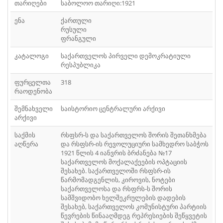
თარიღები
საბოლოო თარიღი:1921
ᲤᲐᲘᲚᲘ
41
ენა
ქართული
ᲤᲐᲘᲚᲘ
42
რუსული
ფრანგული
ᲤᲐᲘᲚᲘ
43
კატალოგი
საქართველოს პირველი დემოკრატიული
რესპუბლიკა
ᲤᲐᲘᲚᲘ
44
ფურცელთა
318
ᲤᲐᲘᲚᲘ
45
რაოდენობა
ᲤᲐᲘᲚᲘ
46
შემნახველი
საისტორიო ცენტრალური არქივი
არქივი
ᲤᲐᲘᲚᲘ
47
საქმის
რსფსრ-ს და საქართველოს შორის შეთანხმება
აღწერა
და რსფსრ-ის რევოლუციური სამხედრო საბჭოს
ᲤᲐᲘᲚᲘ
48
1921 წლის 4 იანვრის ბრძანება №17
საქართველოს მოქალაქეების ოპტაციის
ᲤᲐᲘᲚᲘ
49
შესახებ. საქართველოში რსფსრ-ის
წარმომადგენლის, კიროვის, ნოტები
ᲤᲐᲘᲚᲘ
საქართველოსა და რსფრს-ს შორის
50
სამშვიდობო ხელშეკრულების დადების
შესახებ, საქართველოს კომუნისტური პარტიის
ᲤᲐᲘᲚᲘ
51
წევრების წინააღმდეგ რეპრესიების შეწყვეტის