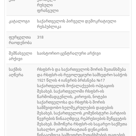
ᲤᲐᲘᲚᲘ
41
რუსული
ფრანგული
ᲤᲐᲘᲚᲘ
42
კატალოგი
საქართველოს პირველი დემოკრატიული
რესპუბლიკა
ᲤᲐᲘᲚᲘ
43
ფურცელთა
318
ᲤᲐᲘᲚᲘ
44
რაოდენობა
ᲤᲐᲘᲚᲘ
შემნახველი
საისტორიო ცენტრალური არქივი
45
არქივი
ᲤᲐᲘᲚᲘ
46
საქმის
რსფსრ-ს და საქართველოს შორის შეთანხმება
აღწერა
და რსფსრ-ის რევოლუციური სამხედრო საბჭოს
ᲤᲐᲘᲚᲘ
47
1921 წლის 4 იანვრის ბრძანება №17
საქართველოს მოქალაქეების ოპტაციის
ᲤᲐᲘᲚᲘ
48
შესახებ. საქართველოში რსფსრ-ის
წარმომადგენლის, კიროვის, ნოტები
ᲤᲐᲘᲚᲘ
საქართველოსა და რსფრს-ს შორის
49
სამშვიდობო ხელშეკრულების დადების
შესახებ, საქართველოს კომუნისტური პარტიის
ᲤᲐᲘᲚᲘ
50
წევრების წინააღმდეგ რეპრესიების შეწყვეტის
შესახებ. მიმოწერა რსფსრ-ის საგარეო საქმეთა
ᲤᲐᲘᲚᲘ
51
სახალხო კომისარიატთან დენიკინის
წინააღმდეგ სამხედრო შეთანხმების დადების