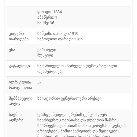
ᲤᲐᲘᲚᲘ
30
ფონდი: 1834
ᲤᲐᲘᲚᲘ
31
ანაწერი: 1
საქმე: 96
ᲤᲐᲘᲚᲘ
32
კიდური
საწყისი თარიღი:1919
თარიღები
საბოლოო თარიღი:1919
ᲤᲐᲘᲚᲘ
33
ენა
ქართული
ᲤᲐᲘᲚᲘ
34
რუსული
ᲤᲐᲘᲚᲘ
35
კატალოგი
საქართველოს პირველი დემოკრატიული
რესპუბლიკა
ᲤᲐᲘᲚᲘ
36
ფურცელთა
37
რაოდენობა
ᲤᲐᲘᲚᲘ
37
შემნახველი
საისტორიო ცენტრალური არქივი
ᲤᲐᲘᲚᲘ
38
არქივი
საქმის
ᲤᲐᲘᲚᲘ
დამფუძნებელი კრების ცენტრალურ
39
აღწერა
საარჩევნო კომისიასა და დუშეთის მაზრის
საარჩევნო კომისიას შორის კორესპონდენცია
ᲤᲐᲘᲚᲘ
40
არჩევნების მიმდინარეობის და შედეგების
შესახებ. ასევე პოლიტიკურ პარტიათა