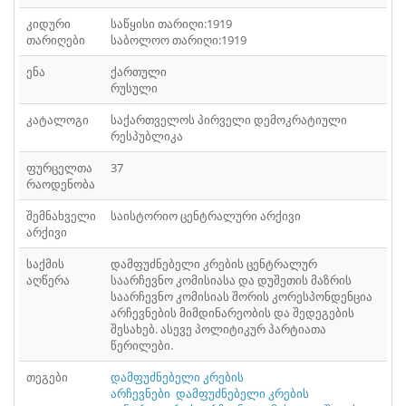
ᲤᲐᲘᲚᲘ
41
კიდური
საწყისი თარიღი:1919
თარიღები
საბოლოო თარიღი:1919
ᲤᲐᲘᲚᲘ
42
ენა
ქართული
ᲤᲐᲘᲚᲘ
43
რუსული
ᲤᲐᲘᲚᲘ
კატალოგი
საქართველოს პირველი დემოკრატიული
44
რესპუბლიკა
ᲤᲐᲘᲚᲘ
45
ფურცელთა
37
რაოდენობა
ᲤᲐᲘᲚᲘ
46
შემნახველი
საისტორიო ცენტრალური არქივი
არქივი
საქმის
დამფუძნებელი კრების ცენტრალურ
აღწერა
საარჩევნო კომისიასა და დუშეთის მაზრის
საარჩევნო კომისიას შორის კორესპონდენცია
არჩევნების მიმდინარეობის და შედეგების
შესახებ. ასევე პოლიტიკურ პარტიათა
წერილები.
თეგები
დამფუძნებელი კრების
არჩევნები
დამფუძნებელი კრების