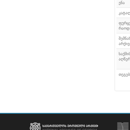
ენა
კატა
ფურც
რაოდ
შემნა
არქივ
საქმი
აღწე
თეგებ